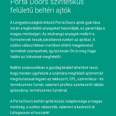
Porta Doors szintetikus
felületű beltéri ajtók
A Lengyelországból érkező Porta Doors ajtók gyártása
során a legkiválóbb anyagokat használják, ez garantálja a
magas minőséget. Az elsőrangú anyagok mellett a
formatervek teszik páratlanná ezeket az ajtókat. A
széles választékban merőben eltérő megjelenésű
termékek szerepelnek, így biztosan Ön is meg fogja
találni az ízlésének megfelelőt.
Kiállító szalonunkban a gazdag kínálat lehetővé teszi,
hogy minden ügyfelünk a számára megfelelő ajtómintát
megmutassuk legyen az lakkozott, CPL, szintetikus– és
természetes furnér, valamint profilos szerkezetű táblás
ajtószárny, természetes furnérral.
A Porta Doors beltéri ajtók közös tulajdonsága a magas
minőség, a széles választék, valamint a kedvező ár.
Látogasson el hozzánk!