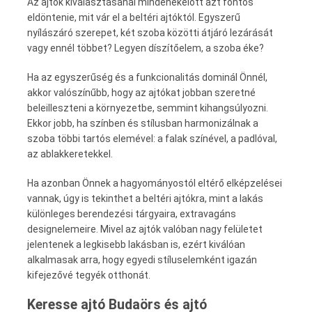
Az ajtók kiválasztásánál mindenekelőtt azt fontos
eldöntenie, mit vár el a beltéri ajtóktól. Egyszerű
nyílászáró szerepet, két szoba közötti átjáró lezárását
vagy ennél többet? Legyen díszítőelem, a szoba éke?
Ha az egyszerűség és a funkcionalitás dominál Önnél,
akkor valószínűbb, hogy az ajtókat jobban szeretné
beleilleszteni a környezetbe, semmint kihangsúlyozni.
Ekkor jobb, ha színben és stílusban harmonizálnak a
szoba többi tartós elemével: a falak színével, a padlóval,
az ablakkeretekkel.
Ha azonban Önnek a hagyományostól eltérő elképzelései
vannak, úgy is tekinthet a beltéri ajtókra, mint a lakás
különleges berendezési tárgyaira, extravagáns
designelemeire. Mivel az ajtók valóban nagy felületet
jelentenek a legkisebb lakásban is, ezért kiválóan
alkalmasak arra, hogy egyedi stíluselemként igazán
kifejezővé tegyék otthonát.
Keresse ajtó Budaörs és ajtó