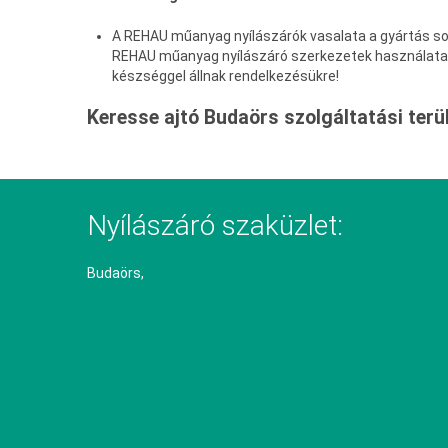
A REHAU műanyag nyílászárók vasalata a gyártás sorá
REHAU műanyag nyílászáró szerkezetek használata,
készséggel állnak rendelkezésükre!
Keresse ajtó Budaörs szolgáltatási terül
Nyílászáró szaküzlet:
Budaörs,