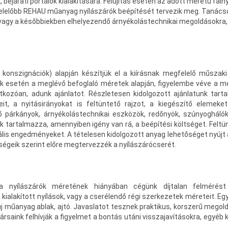
 bejárati portálok kialakítására. Felújítás esetén az adott méretű faln
felelőbb REHAU műanyag nyílászárók beépítését tervezik meg. Tanács
vagy a későbbiekben elhelyezendő árnyékolástechnikai megoldásokra,
 konszignációk) alapján készítjük el a kiírásnak megfelelő műszaki
erék esetén a meglévő befoglaló méretek alapján, figyelembe véve a 
kozóan, adunk ajánlatot. Részletesen kidolgozott ajánlatunk tart
, a nyitásirányokat is feltüntető rajzot, a kiegészítő elemeket
ő párkányok, árnyékolástechnikai eszközök, redőnyök, szúnyoghálók,
tartalmazza, amennyiben igény van rá, a beépítési költséget. Feltü
uális engedményeket. A tételesen kidolgozott anyag lehetőséget nyújt 
ségeik szerint előre megtervezzék a nyílászárócserét.
 a nyílászárók méretének hiányában cégünk díjtalan felmérést 
 kialakított nyílások, vagy a cserélendő régi szerkezetek méreteit. E
új műanyag ablak, ajtó. Javaslatot tesznek praktikus, korszerű megol
rsaink felhívják a figyelmet a bontás utáni visszajavításokra, egyéb 