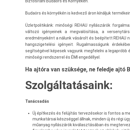
biztosítani Budaörs és Környékén.
Budaörs és környékén is kedvező áron kínáljuk termékei
Üzletpolitikánk: minőségi REHAU nyílászárók forgalma
változó igényeinek a megvalósítása, a versenytár
eredményeként a nálunk vásárolt és beépített REHAU nyí
hangszigetelési igényeit. Rugalmasságunk érdekébe
segítségével képesek vagyunk megfelelni a legapróbb 
minőségi rendszerrel és ÉMI engedéllyel.
Ha ajtóra van szüksége, ne feledje ajtó
Szolgáltatásaink:
Tanácsadás
Új építkezés és felújítás tervezésekor is fontos a 
munkatársai készséggel állnak, minden új és régi ü
műanyag nyílászárók kiválasztásában és megtervezés