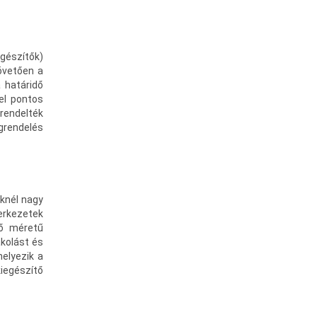
gészítők)
övetően a
 határidő
el pontos
 rendelték
grendelés
nknél nagy
erkezetek
lő méretű
akolást és
helyezik a
iegészítő