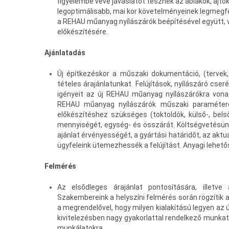
figyelembe véve javaslatot tesznek az ablakok, ajtók,
legoptimálisabb, mai kor követelményeinek legmeg
a REHAU műanyag nyílászárók beépítésével együtt, 
előkészítésére.
Ajánlatadás
Új építkezéskor a műszaki dokumentáció, (tervek,
tételes árajánlatunkat. Felújítások, nyílászáró cs
igényeit az új REHAU műanyag nyílászárókra vonat
REHAU műanyag nyílászárók műszaki paramétereit
előkészítéshez szükséges (toktoldók, külső-, bels
mennyiségét, egység- és összárát. Költségvetésünk 
ajánlat érvényességét, a gyártási határidőt, az akt
ügyfeleink ütemezhessék a felújítást. Anyagi lehető
Felmérés
Az elsődleges árajánlat pontosítására, illetve
Szakembereink a helyszíni felmérés során rögzítik a
a megrendelővel, hogy milyen kialakítású legyen az 
kivitelezésben nagy gyakorlattal rendelkező munkatá
munkálatokra.