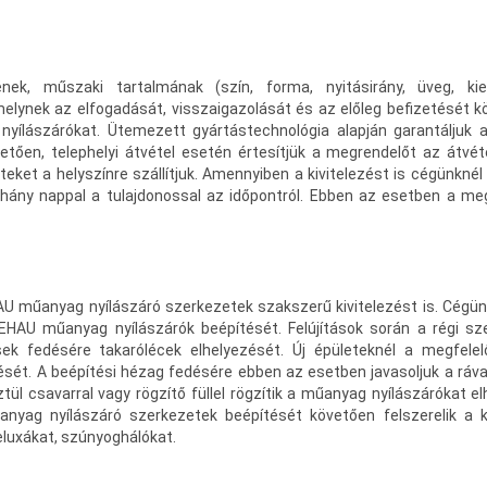
, műszaki tartalmának (szín, forma, nyitásirány, üveg, kie
elynek az elfogadását, visszaigazolását és az előleg befizetését k
nyílászárókat. Ütemezett gyártástechnológia alapján garantáljuk a
etően, telephelyi átvétel esetén értesítjük a megrendelőt az átvét
eteket a helyszínre szállítjuk. Amennyiben a kivitelezést is cégünknél
ány nappal a tulajdonossal az időpontról. Ebben az esetben a me
HAU műanyag nyílászáró szerkezetek szakszerű kivitelezést is. Cégü
EHAU műanyag nyílászárók beépítését. Felújítások során a régi sz
sek fedésére takarólécek elhelyezését. Új épületeknél a megfele
ését. A beépítési hézag fedésére ebben az esetben javasoljuk a ráv
ül csavarral vagy rögzítő füllel rögzítik a műanyag nyílászárókat el
anyag nyílászáró szerkezetek beépítését követően felszerelik a k
eluxákat, szúnyoghálókat.