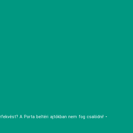
árfekvést? A Porta beltéri ajtókban nem fog csalódni!
-