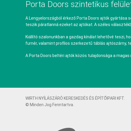
Porta Doors szintetikus felület
A Lengyelországból érkező Porta Doors ajtók gyártása s
teszik páratlanná ezeket az ajtókat. A széles választék
Kiállító szalonunkban a gazdag kínálat lehetővé teszi
furnér, valamint profilos szerkezetű táblás ajtószárny, 
A Porta Doors beltéri ajtók közös tulajdonsága a magas 
WIRTH NYÍLÁSZÁRÓ KERESKEDÉS ÉS ÉPÍTŐIPARI KFT.
© Minden Jog Fenntartva.