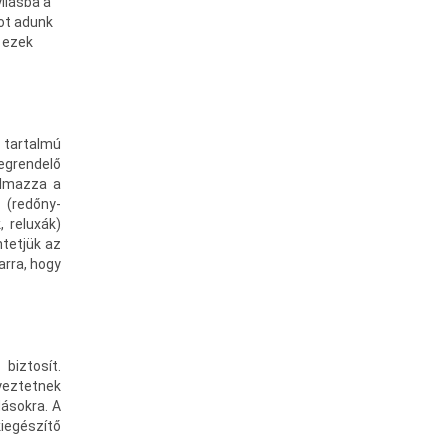
yílásba a
ot adunk
 ezek
 tartalmú
megrendelő
almazza a
 (redőny-
 reluxák)
ntetjük az
arra, hogy
biztosít.
gyeztetnek
dásokra. A
kiegészítő