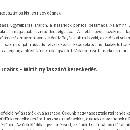
nket számos kis- és nagy cégnek.
zása ügyfélbarát árakon, a határidők pontos betartása ,valamint ü
saknál magasabb szintű kiszolgálása. A több éves szakmai ta
lászárók maximálisan kielégítik ügyfeleink műszaki, esztétikai vala
n számos jól működő alvállalkozói kapcsolatot is kialakítottun
és a legnagyobb kihívásoknak egyaránt. Valamennyi termékünk rendel
 Budaörs - Wirth nyílászáró kereskedés
megfelelő nyílászárók kiválasztása. Cégünk nagy tapasztalattal rendelk
gyfelünk rendelkezésére. Hasznos tanácsokkal, ötletekkel segítenek a
ében. Az érdeklődők egyedi igényeit, az épület sajátságos előírásai