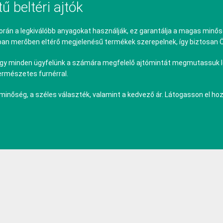
ű beltéri ajtók
orán a legkiválóbb anyagokat használják, ez garantálja a magas minő
ban merőben eltérő megjelenésű termékek szerepelnek, így biztosan Ön
, hogy minden ügyfelünk a számára megfelelő ajtómintát megmutassuk 
természetes furnérral.
minőség, a széles választék, valamint a kedvező ár. Látogasson el ho