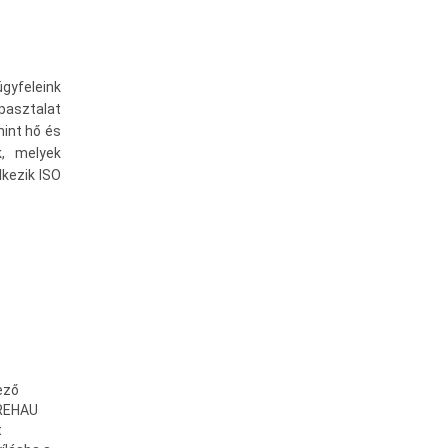
gyfeleink
pasztalat
mint hő és
k, melyek
kezik ISO
ező
 REHAU
t