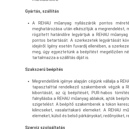
Gyártás, szállítás
A REHAU műanyag nyílászárók pontos méretének
meghatározása után elkészítjük a megrendelést, m
rögzített határidőre legyártjuk a REHAU műanyag 
pontos betartását. A szerkezetek legyártását köv
idejéről. Igény esetén fuvardíj ellenében, a szerkez
meg, úgy egyeztetünk a beépítést megelőzően néh
tartalmazza a szállítás díját is.
Szakszerű beépítés
Megrendelőink igénye alapján cégünk vállalja a RE
tapasztalttal rendelkező szakemberek végzik a R
kibontását, az új beépítését, PUR-habos tömíté
falnyílásba a REHAU műanyag ablakok, ajtók beépít
szigetelést. A beépítő szakemberek a tokon kereszt
kilincseket, vasalattakaró elemeket. A REHAU mű
elemeket, külső és belső párkányokat, redőnyöket, r
Szerviz szolgáltatás